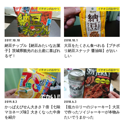
イチオシのおやつ
イチオシのおやつ
2017.10.10
2018.10.1
納豆チップル【納豆みたいなお菓
大豆をたくさん食べれる【プチポ
子】茨城県観光のお土産に喜ばれ
リ納豆スナック 醤油味】がおい
るぞ！
しい
イチオシのおやつ
イチオシのおやつ
2019.8.3
2018.6.3
かっぱえびせん大きさ７倍【七味
【低カロリーのジャーキー】大豆
マヨネーズ味】大きくなった中身
で作ったソイジャーキーが本物み
を紹介
たいでうまかった