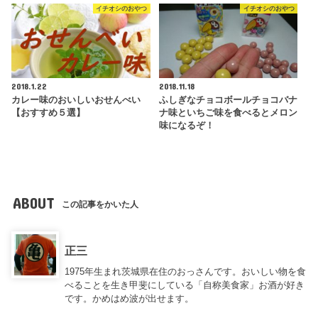
イチオシのおやつ
イチオシのおやつ
2018.1.22
2018.11.18
カレー味のおいしいおせんべい
ふしぎなチョコボールチョコバナ
【おすすめ５選】
ナ味といちご味を食べるとメロン
味になるぞ！
ABOUT
この記事をかいた人
正三
1975年生まれ茨城県在住のおっさんです。おいしい物を食
べることを生き甲斐にしている「自称美食家」お酒が好き
です。かめはめ波が出せます。