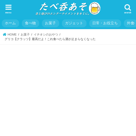
menu
search
ホーム
食べ物
お菓子
ガジェット
日常・お役立ち
外食
HOME
お菓子
イチオシのおやつ
グリコ【クラッツ】最高だよ！これ食べたら酒が止まらなくなった