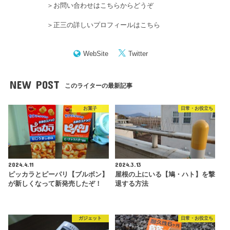
＞
お問い合わせはこちらからどうぞ
＞
正三の詳しいプロフィールはこちら
WebSite
Twitter
NEW POST
このライターの最新記事
お菓子
日常・お役立ち
2024.4.11
2024.3.13
ピッカラとピーパリ【ブルボン】
屋根の上にいる【鳩・ハト】を撃
が新しくなって新発売したぞ！
退する方法
ガジェット
日常・お役立ち