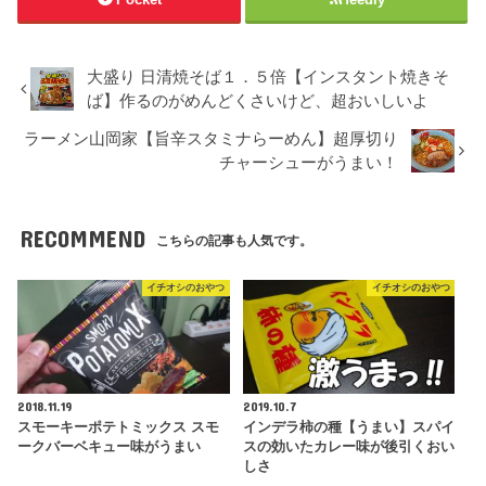
大盛り 日清焼そば１．５倍【インスタント焼きそ
ば】作るのがめんどくさいけど、超おいしいよ
ラーメン山岡家【旨辛スタミナらーめん】超厚切り
チャーシューがうまい！
RECOMMEND
こちらの記事も人気です。
イチオシのおやつ
イチオシのおやつ
2018.11.19
2019.10.7
スモーキーポテトミックス スモ
インデラ柿の種【うまい】スパイ
ークバーベキュー味がうまい
スの効いたカレー味が後引くおい
しさ