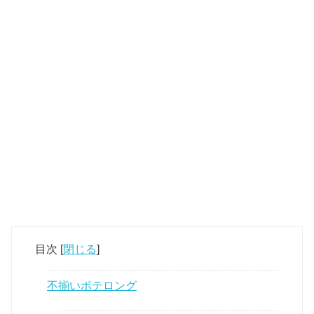
目次
[
閉じる
]
不揃いポテロング