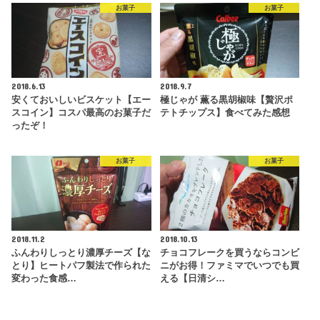
お菓子
お菓子
2018.6.13
2018.9.7
安くておいしいビスケット【エー
極じゃが 薫る黒胡椒味【贅沢ポ
スコイン】コスパ最高のお菓子だ
テトチップス】食べてみた感想
ったぞ！
お菓子
お菓子
2018.11.2
2018.10.13
ふんわりしっとり濃厚チーズ【な
チョコフレークを買うならコンビ
とり】ヒートパフ製法で作られた
ニがお得！ファミマでいつでも買
変わった食感…
える【日清シ…