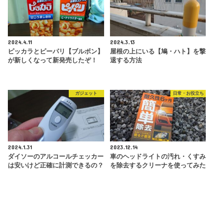
2024.4.11
2024.3.13
ピッカラとピーパリ【ブルボン】
屋根の上にいる【鳩・ハト】を撃
が新しくなって新発売したぞ！
退する方法
ガジェット
日常・お役立ち
2024.1.31
2023.12.14
ダイソーのアルコールチェッカー
車のヘッドライトの汚れ・くすみ
は安いけど正確に計測できるの？
を除去するクリーナを使ってみた