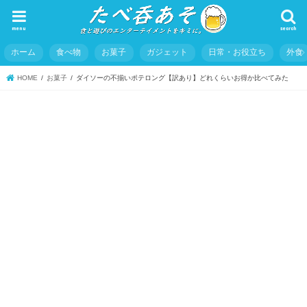
menu
search
ホーム
食べ物
お菓子
ガジェット
日常・お役立ち
外食
HOME
お菓子
ダイソーの不揃いポテロング【訳あり】どれくらいお得か比べてみた