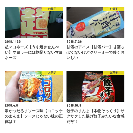
お菓子
お菓子
2018.11.20
2018.7.26
超マヨネーズ【うす焼きせんべ
甘酒のアイス【甘酒バー】甘酒っ
い】マヨラーには物足りないマヨ
ぽくないけどクリーミーで凄くお
ネーズ
いしい
お菓子
お菓子
2018.4.8
2018.10.9
串かつだるまソース味【コロッケ
餃子のまんま【本物そっくり】サ
のまんま】ソースじゃない味の正
クサクした揚げ餃子みたいな食感
体は？
だぞ！