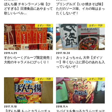
ぼんち揚 チキンラーメン味【ひ
プリングルズ【いか焼きそば味】
どすぎる】日清食品にあやまって
ただのソース味、イカの味はまっ
欲しいレベル…
たくしないぞ！
まずい・不評
まずい・不評
2019.4.29
2017.10.30
すかいらーくグループ限定発売｜
カットよっちゃん 大辛【ダイソ
大粒のキャラメルにびっくり！
ー】辛くない上に肝心のあれも入
っていないぞ！
まずい・不評
まずい・不評
2017.11.10
2018.11.4
【ぼんち揚 もっとカラムーチョ
スパイスを食べるカラムーチョは