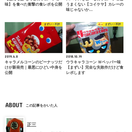
味】を食べた衝撃の食レポを公開
うまくない【コイケヤ】カレーの
味じゃないか…
まずい・不評
まずい・不評
2019.6.8
2018.10.19
キャラメルコーンのピーナッツだ
ウラキャラコーン Ｗペッパー味
けが新発売｜最悪にひどい中身を
【まずい】完全な失敗作だけど食
公開
レポします
ABOUT
この記事をかいた人
正三