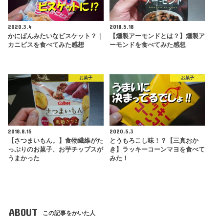
2020.3.4
2018.5.18
かにぱんみたいなビスケット？｜
【燻製アーモンドとは？】燻製ア
カニビスを食べてみた感想
ーモンドを食べてみた感想
お菓子
お菓子
2018.8.15
2020.5.3
【さつまいもん。】食物繊維がた
とうもろこし味！？【三真おか
っぷりのお菓子、お芋チップスが
き】ラッキーコーンマヨを食べて
うまかった
みた！
ABOUT
この記事をかいた人