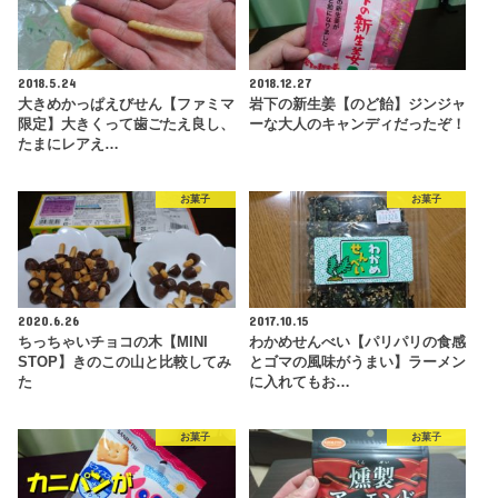
2018.5.24
2018.12.27
大きめかっぱえびせん【ファミマ
岩下の新生姜【のど飴】ジンジャ
限定】大きくって歯ごたえ良し、
ーな大人のキャンディだったぞ！
たまにレアえ…
お菓子
お菓子
2020.6.26
2017.10.15
ちっちゃいチョコの木【MINI
わかめせんべい【パリパリの食感
STOP】きのこの山と比較してみ
とゴマの風味がうまい】ラーメン
た
に入れてもお…
お菓子
お菓子