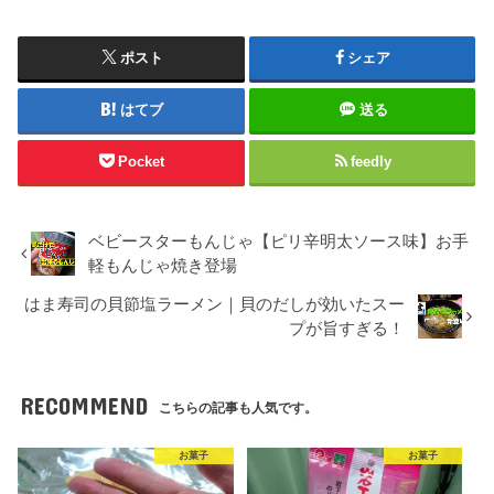
ポスト
シェア
はてブ
送る
Pocket
feedly
ベビースターもんじゃ【ピリ辛明太ソース味】お手
軽もんじゃ焼き登場
はま寿司の貝節塩ラーメン｜貝のだしが効いたスー
プが旨すぎる！
RECOMMEND
こちらの記事も人気です。
お菓子
お菓子