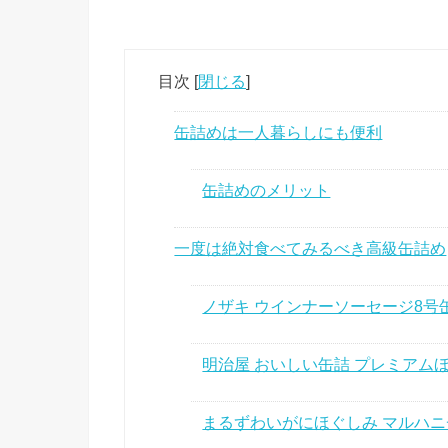
目次
[
閉じる
]
缶詰めは一人暮らしにも便利
缶詰めのメリット
一度は絶対食べてみるべき高級缶詰め
ノザキ ウインナーソーセージ8号
明治屋 おいしい缶詰 プレミアム
まるずわいがにほぐしみ マルハ