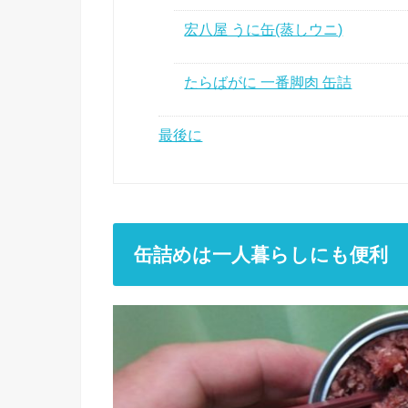
宏八屋 うに缶(蒸しウニ)
たらばがに 一番脚肉 缶詰
最後に
缶詰めは一人暮らしにも便利