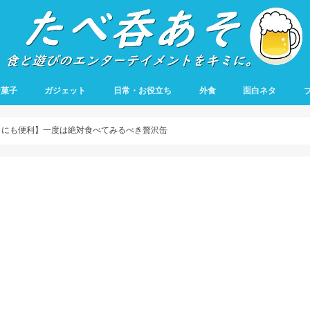
お菓子
ガジェット
日常・お役立ち
外食
面白ネタ
しにも便利】一度は絶対食べてみるべき贅沢缶