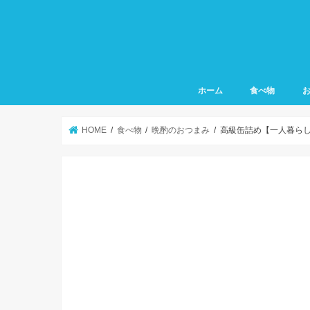
ホーム
食べ物
HOME
食べ物
晩酌のおつまみ
高級缶詰め【一人暮ら