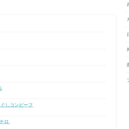
缶
ほぐしコンビーフ
ニチロ