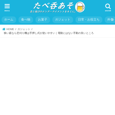
menu
search
ホーム
食べ物
お菓子
ガジェット
日常・お役立ち
外食
HOME
ガジェット
狭い庭なら芝刈り機は手押し式が使いやすい｜電動にはない手動の良いところ