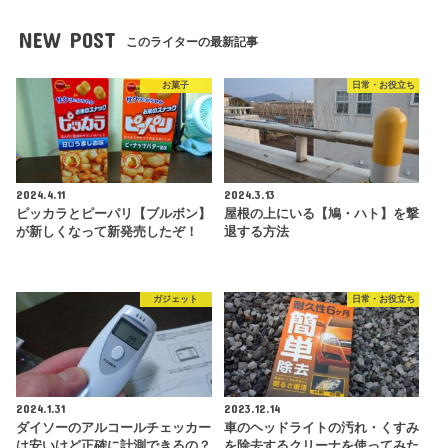
NEW POST
このライターの最新記事
お菓子
日常・お役立ち
2024.4.11
2024.3.13
ピッカラとピーパリ【ブルボン】
屋根の上にいる【鳩・ハト】を撃
が新しくなって新発売したぞ！
退する方法
ガジェット
日常・お役立ち
2024.1.31
2023.12.14
ダイソーのアルコールチェッカー
車のヘッドライトの汚れ・くすみ
は安いけど正確に計測できるの？
を除去するクリーナを使ってみた