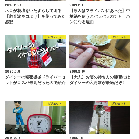
2019.11.27
2019.2.1
ネコが花壇をいたずらして困る
【原因はフライパンにあった】中
【超音波ネコよけ】を使ってみた
華鍋を使うとパラパラのチャーハ
感想
ンになる理由
ガジェット
ガジェット
2020.3.8
2018.2.19
ダイソーの精密機械ドライバーセ
【大人】お箸の持ち方の練習には
ットがコスパ最高だったので紹介
ダイソーの六角箸が最適だぞ！
ガジェット
ガジェット
2018.2.17
2018.1.6