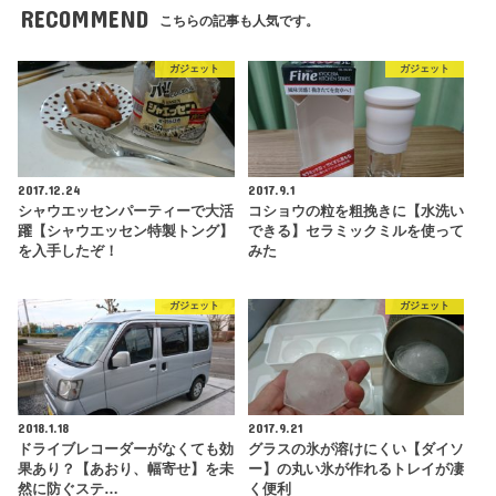
RECOMMEND
こちらの記事も人気です。
ガジェット
ガジェット
2017.12.24
2017.9.1
シャウエッセンパーティーで大活
コショウの粒を粗挽きに【水洗い
躍【シャウエッセン特製トング】
できる】セラミックミルを使って
を入手したぞ！
みた
ガジェット
ガジェット
2018.1.18
2017.9.21
ドライブレコーダーがなくても効
グラスの氷が溶けにくい【ダイソ
果あり？【あおり、幅寄せ】を未
ー】の丸い氷が作れるトレイが凄
然に防ぐステ…
く便利