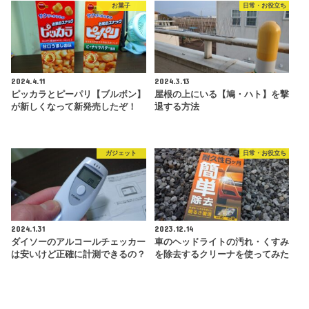
お菓子
日常・お役立ち
2024.4.11
2024.3.13
ピッカラとピーパリ【ブルボン】
屋根の上にいる【鳩・ハト】を撃
が新しくなって新発売したぞ！
退する方法
ガジェット
日常・お役立ち
2024.1.31
2023.12.14
ダイソーのアルコールチェッカー
車のヘッドライトの汚れ・くすみ
は安いけど正確に計測できるの？
を除去するクリーナを使ってみた