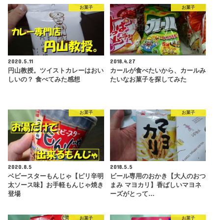
お菓子
お菓子
2020.5.11
2018.4.27
円山教授。ツイストカレーはおい
カールが食べたいから、カールみ
しいの？ 食べてみた感想
たいなお菓子を探してみた
お菓子
お菓子
2020.8.5
2018.5.5
ベビースターもんじゃ【ピリ辛明
ビール専用のおかき【大人のおつ
太ソース味】お手軽もんじゃ焼き
まみ マヨカリ】香ばしいマヨネ
登場
ーズがとって…
お菓子
お菓子