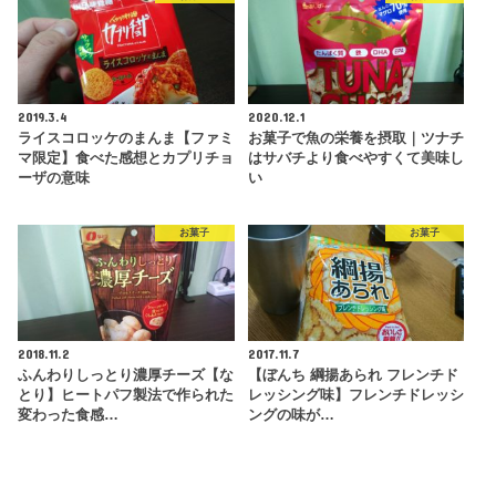
2019.3.4
2020.12.1
ライスコロッケのまんま【ファミ
お菓子で魚の栄養を摂取｜ツナチ
マ限定】食べた感想とカプリチョ
はサバチより食べやすくて美味し
ーザの意味
い
お菓子
お菓子
2018.11.2
2017.11.7
ふんわりしっとり濃厚チーズ【な
【ぼんち 綱揚あられ フレンチド
とり】ヒートパフ製法で作られた
レッシング味】フレンチドレッシ
変わった食感…
ングの味が…