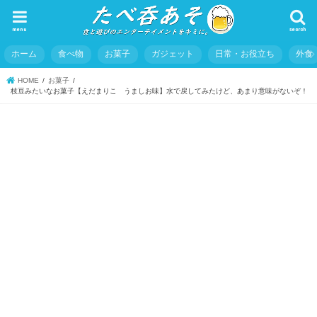
menu
search
ホーム
食べ物
お菓子
ガジェット
日常・お役立ち
外食
HOME
お菓子
枝豆みたいなお菓子【えだまりこ うましお味】水で戻してみたけど、あまり意味がないぞ！