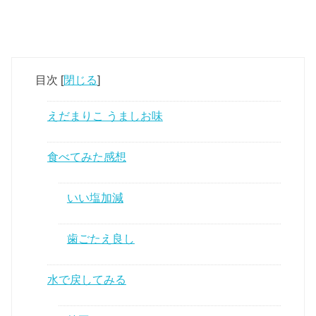
目次
[
閉じる
]
えだまりこ うましお味
食べてみた感想
いい塩加減
歯ごたえ良し
水で戻してみる