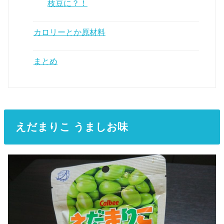
枝豆に？！
カロリーとか原材料
まとめ
えだまりこ うましお味