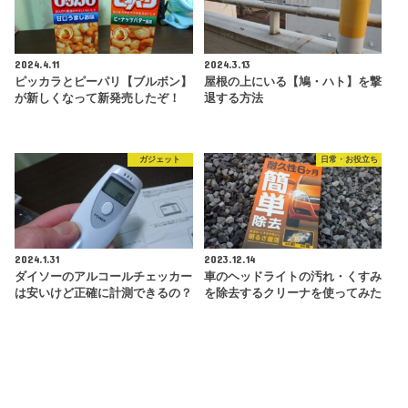
2024.4.11
2024.3.13
ピッカラとピーパリ【ブルボン】
屋根の上にいる【鳩・ハト】を撃
が新しくなって新発売したぞ！
退する方法
ガジェット
日常・お役立ち
2024.1.31
2023.12.14
ダイソーのアルコールチェッカー
車のヘッドライトの汚れ・くすみ
は安いけど正確に計測できるの？
を除去するクリーナを使ってみた