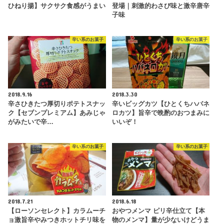
ひねり揚】サクサク食感がうまい
登場｜刺激的わさび味と激辛唐辛
子味
辛い系のお菓子
辛い系のお菓子
2018.9.16
2018.3.30
辛さひきたつ厚切りポテトスナッ
辛いビッグカツ【ひとくちハバネ
ク【セブンプレミアム】あみじゃ
ロカツ】旨辛で晩酌のおつまみに
がみたいで辛…
いいぞ！
辛い系のお菓子
辛い系のお菓子
2018.7.21
2018.6.18
【ローソンセレクト】カラムーチ
おやつメンマ ピリ辛仕立て【本
ョ激旨辛やみつきホットチリ味を
物のメンマ】量が少ないけどうま