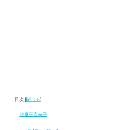
目次
[
閉じる
]
超魔王唐辛子