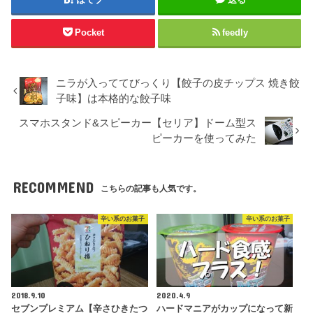
Pocket
feedly
ニラが入っててびっくり【餃子の皮チップス 焼き餃
子味】は本格的な餃子味
スマホスタンド&スピーカー【セリア】ドーム型ス
ピーカーを使ってみた
RECOMMEND
こちらの記事も人気です。
辛い系のお菓子
辛い系のお菓子
2018.9.10
2020.4.9
セブンプレミアム【辛さひきたつ
ハードマニアがカップになって新