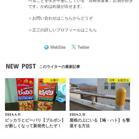
べることを生き甲斐にしている「自称美食家」お酒が好き
です。かめはめ波が出せます。
＞
お問い合わせはこちらからどうぞ
＞
正三の詳しいプロフィールはこちら
WebSite
Twitter
NEW POST
このライターの最新記事
お菓子
日常・お役立ち
2024.4.11
2024.3.13
ピッカラとピーパリ【ブルボン】
屋根の上にいる【鳩・ハト】を撃
が新しくなって新発売したぞ！
退する方法