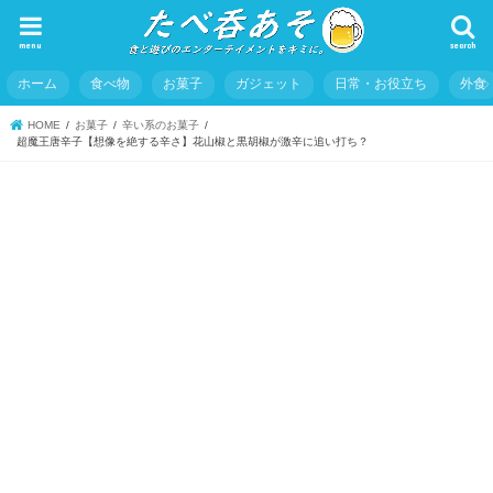
menu
search
ホーム
食べ物
お菓子
ガジェット
日常・お役立ち
外食
HOME
お菓子
辛い系のお菓子
超魔王唐辛子【想像を絶する辛さ】花山椒と黒胡椒が激辛に追い打ち？