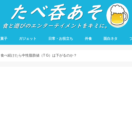
お菓子
ガジェット
日常・お役立ち
外食
面白ネタ
食べ続けたら中性脂肪値（T G）は下がるのか？