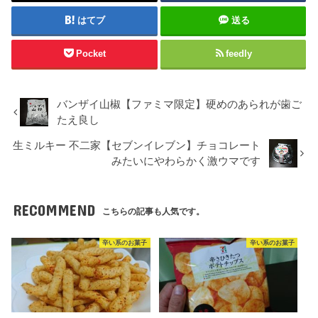
はてブ
送る
Pocket
feedly
バンザイ山椒【ファミマ限定】硬めのあられが歯ご
たえ良し
生ミルキー 不二家【セブンイレブン】チョコレート
みたいにやわらかく激ウマです
RECOMMEND
こちらの記事も人気です。
辛い系のお菓子
辛い系のお菓子