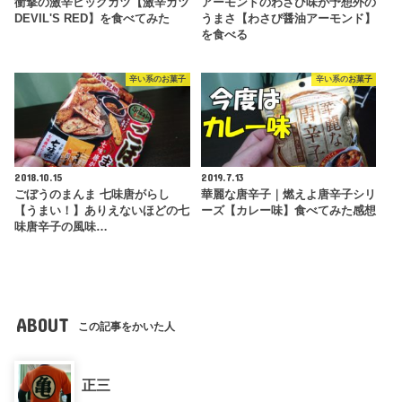
衝撃の激辛ビッグカツ【激辛カツ
アーモンドのわさび味が予想外の
DEVIL'S RED】を食べてみた
うまさ【わさび醤油アーモンド】
を食べる
辛い系のお菓子
辛い系のお菓子
2018.10.15
2019.7.13
ごぼうのまんま 七味唐がらし
華麗な唐辛子｜燃えよ唐辛子シリ
【うまい！】ありえないほどの七
ーズ【カレー味】食べてみた感想
味唐辛子の風味…
ABOUT
この記事をかいた人
正三