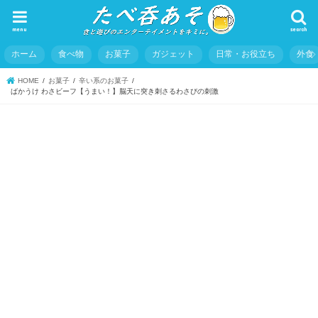
menu
search
ホーム
食べ物
お菓子
ガジェット
日常・お役立ち
外食
HOME
お菓子
辛い系のお菓子
ばかうけ わさビーフ【うまい！】脳天に突き刺さるわさびの刺激