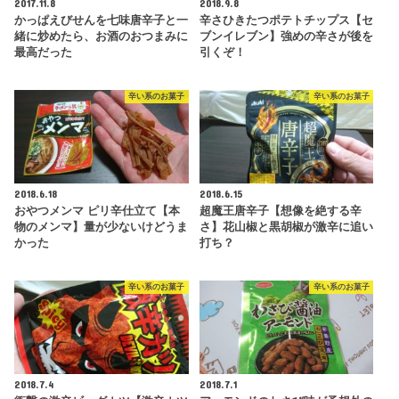
2017.11.8
2018.9.8
かっぱえびせんを七味唐辛子と一
辛さひきたつポテトチップス【セ
緒に炒めたら、お酒のおつまみに
ブンイレブン】強めの辛さが後を
最高だった
引くぞ！
辛い系のお菓子
辛い系のお菓子
2018.6.18
2018.6.15
おやつメンマ ピリ辛仕立て【本
超魔王唐辛子【想像を絶する辛
物のメンマ】量が少ないけどうま
さ】花山椒と黒胡椒が激辛に追い
かった
打ち？
辛い系のお菓子
辛い系のお菓子
2018.7.4
2018.7.1