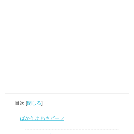
目次
[
閉じる
]
ばかうけ わさビーフ