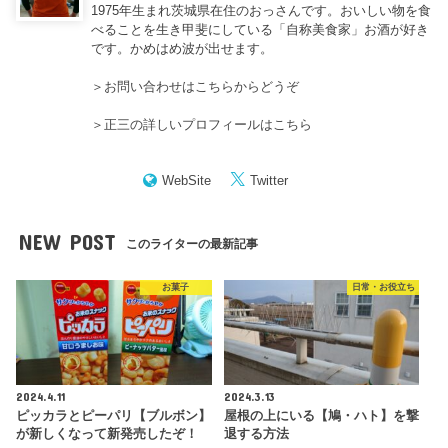
1975年生まれ茨城県在住のおっさんです。おいしい物を食
べることを生き甲斐にしている「自称美食家」お酒が好き
です。かめはめ波が出せます。
＞
お問い合わせはこちらからどうぞ
＞
正三の詳しいプロフィールはこちら
WebSite
Twitter
NEW POST
このライターの最新記事
お菓子
日常・お役立ち
2024.4.11
2024.3.13
ピッカラとピーパリ【ブルボン】
屋根の上にいる【鳩・ハト】を撃
が新しくなって新発売したぞ！
退する方法