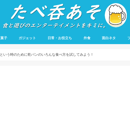
お菓子
ガジェット
日常・お役立ち
外食
面白ネタ
という時のために乾パンのいろんな食べ方を試してみよう！