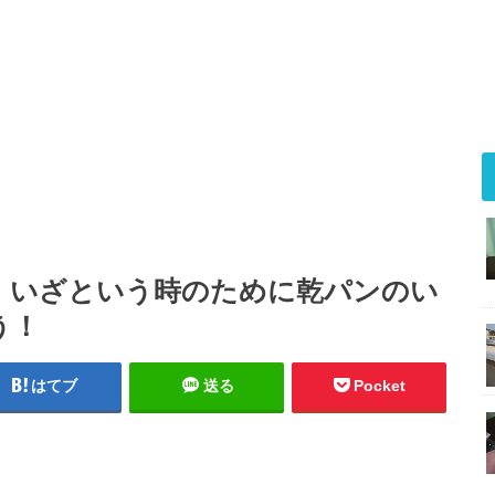
】いざという時のために乾パンのい
う！
はてブ
送る
Pocket