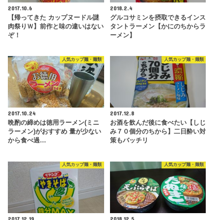
2017.10.6
2018.2.4
【帰ってきた カップヌードル謎
グルコサミンを摂取できるインス
肉祭りＷ】前作と味の違いはない
タントラーメン【かにのちからラ
ぞ！
ーメン】
人気カップ麺・麺類
人気カップ麺・麺類
2017.10.24
2017.12.8
晩酌の締めは徳用ラーメン(ミニ
お酒を飲んだ後に食べたい【しじ
ラーメン)がおすすめ 量が少ない
み７０個分のちから】二日酔い対
から食べ過…
策もバッチリ
人気カップ麺・麺類
人気カップ麺・麺類
2017.12.19
2018.12.5