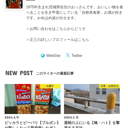
1975年生まれ茨城県在住のおっさんです。おいしい物を食
べることを生き甲斐にしている「自称美食家」お酒が好き
です。かめはめ波が出せます。
＞
お問い合わせはこちらからどうぞ
＞
正三の詳しいプロフィールはこちら
WebSite
Twitter
NEW POST
このライターの最新記事
お菓子
日常・お役立ち
2024.4.11
2024.3.13
ピッカラとピーパリ【ブルボン】
屋根の上にいる【鳩・ハト】を撃
が新しくなって新発売したぞ！
退する方法