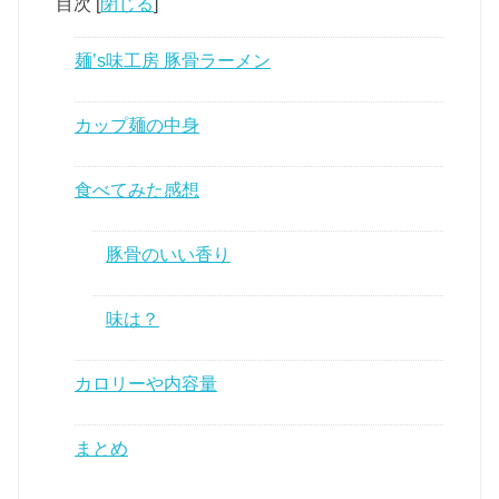
目次
[
閉じる
]
麺’s味工房 豚骨ラーメン
カップ麺の中身
食べてみた感想
豚骨のいい香り
味は？
カロリーや内容量
まとめ