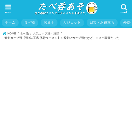
menu
search
ホーム
食べ物
お菓子
ガジェット
日常・お役立ち
外食
HOME
食べ物
人気カップ麺・麺類
激安カップ麺【麺's味工房 豚骨ラーメン】１番安いカップ麺だけど、コスパ最高だった