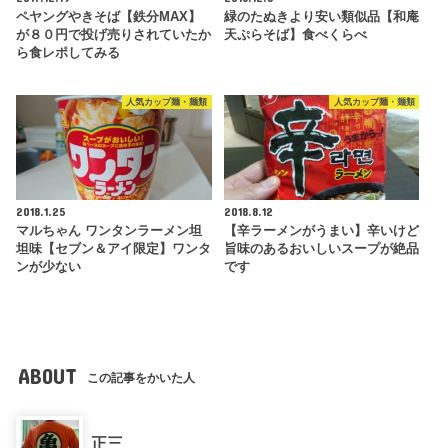
ペヤングやきそば【鉄分MAX】
緑のたぬきより安い類似品【和庵
が８０円で投げ売りされていたか
天ぷらそば】食べくらべ
ら食レポしてみる
人気カップ麺・麺類
人気カップ麺・麺類
2018.1.25
2018.8.12
マルちゃん ワンタンラーメン坦
【辛ラーメンがうまい】辛いけど
坦味【セブン＆アイ限定】ワンタ
旨味のあるおいしいスープが絶品
ンが少ない
です
ABOUT
この記事をかいた人
正三