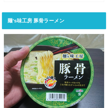
麺’s味工房 豚骨ラーメン