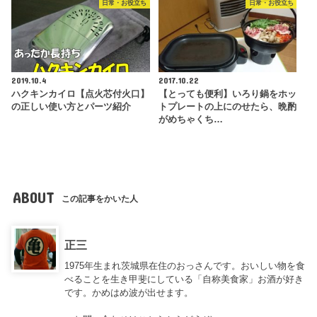
日常・お役立ち
日常・お役立ち
2019.10.4
2017.10.22
ハクキンカイロ【点火芯付火口】
【とっても便利】いろり鍋をホッ
の正しい使い方とパーツ紹介
トプレートの上にのせたら、晩酌
がめちゃくち…
ABOUT
この記事をかいた人
正三
1975年生まれ茨城県在住のおっさんです。おいしい物を食
べることを生き甲斐にしている「自称美食家」お酒が好き
です。かめはめ波が出せます。