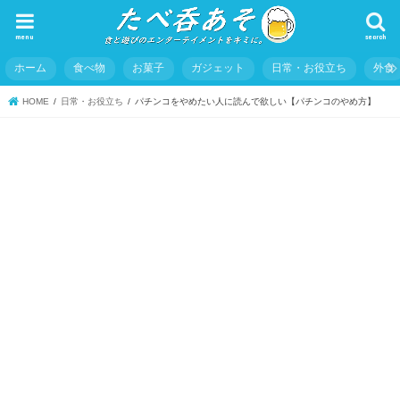
menu
search
ホーム
食べ物
お菓子
ガジェット
日常・お役立ち
外食
HOME
日常・お役立ち
パチンコをやめたい人に読んで欲しい【パチンコのやめ方】