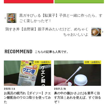
黒ガキびぃる【駄菓子】子供と一緒に作ったら、す
ごく楽しかったぞ！
鶏すき丼【吉野家】親子丼みたいだけど、めちゃく
ちゃおいしいよ
RECOMMEND
こちらの記事も人気です。
日常・お役立ち
日常・お役立ち
2020.1.6
2021.3.16
お風呂の鏡汚れ【ダイソー】クエ
鼻の中の傷(かさぶた)を素早く治
ン酸配合のウロコ取りを使ってみ
す方法｜あれを使えば、すぐ治る
た
ぞ！