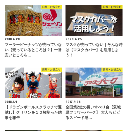
日常・お役立ち
日常・お役立ち
2018.4.28
2020.4.25
マーラーピーナッツが売っていな
マスクが売っていない｜そんな時
い【売っているところは？】一番
は【マスクカバー】を活用しよ
安いところを…
う！
日常・お役立ち
日常・お役立ち
2018.1.9
2017.9.26
【ドラゴンボールスクラッチで運
全国第2位の長いすべり台【茨城
試し】クリリンを１０枚削った結
県フラワーパーク】 大人もビビ
果を報告
るスピード感…