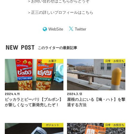
＞
お問い合わせはこちらからどうぞ
＞
正三の詳しいプロフィールはこちら
WebSite
Twitter
NEW POST
このライターの最新記事
お菓子
日常・お役立ち
2024.4.11
2024.3.13
ピッカラとピーパリ【ブルボン】
屋根の上にいる【鳩・ハト】を撃
が新しくなって新発売したぞ！
退する方法
ガジェット
日常・お役立ち