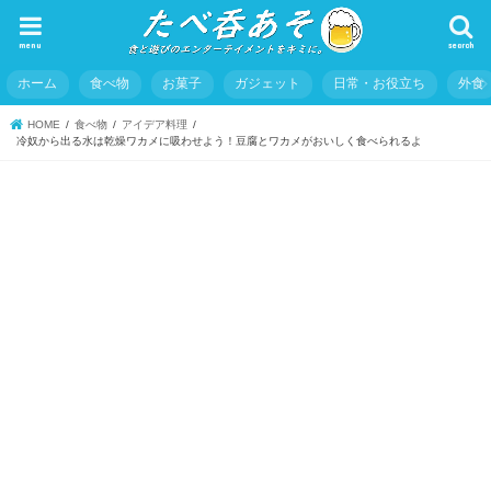
menu
search
ホーム
食べ物
お菓子
ガジェット
日常・お役立ち
外食
HOME
食べ物
アイデア料理
冷奴から出る水は乾燥ワカメに吸わせよう！豆腐とワカメがおいしく食べられるよ