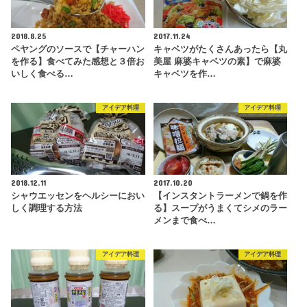
2018.8.25
2017.11.24
ペヤングのソースで【チャーハン
キャベツがたくさんあったら【丸
を作る】食べてみた感想と３倍お
美屋 麻婆キャベツの素】で麻婆
いしく食べる…
キャベツを作…
アイデア料理
アイデア料理
2018.12.11
2017.10.20
シャウエッセンをヘルシーにおい
【インスタントラーメンで鍋を作
しく調理する方法
る】スープがうまくてシメのラー
メンまで食べ…
アイデア料理
アイデア料理