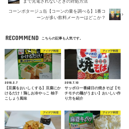
まで充電されないときの対処方法
コーンポタージュ缶【コーンの量を調べる】1番コ
ーンが多い飲料メーカーはどこか？
RECOMMEND
こちらの記事も人気です。
アイデア料理
アイデア料理
2018.2.7
2018.7.10
【豆腐をおいしくする】豆腐にか
サッポロ一番縁日の焼きそば【モ
けるだけ！鶏しお冷やっこ 柚子
チモチの麺がうまい】おいしい作
こしょう風味
り方を紹介
アイデア料理
アイデア料理