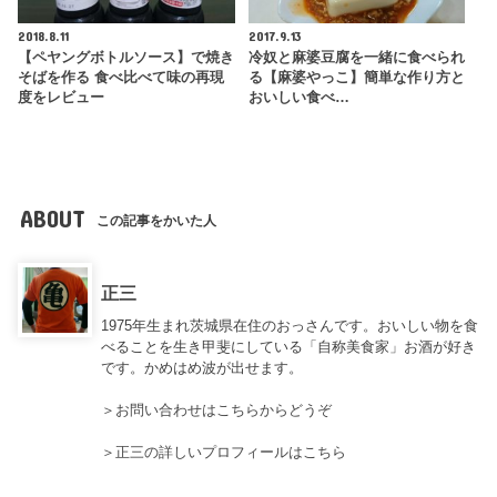
2018.8.11
2017.9.13
【ペヤングボトルソース】で焼き
冷奴と麻婆豆腐を一緒に食べられ
そばを作る 食べ比べて味の再現
る【麻婆やっこ】簡単な作り方と
度をレビュー
おいしい食べ…
ABOUT
この記事をかいた人
正三
1975年生まれ茨城県在住のおっさんです。おいしい物を食
べることを生き甲斐にしている「自称美食家」お酒が好き
です。かめはめ波が出せます。
＞
お問い合わせはこちらからどうぞ
＞
正三の詳しいプロフィールはこちら