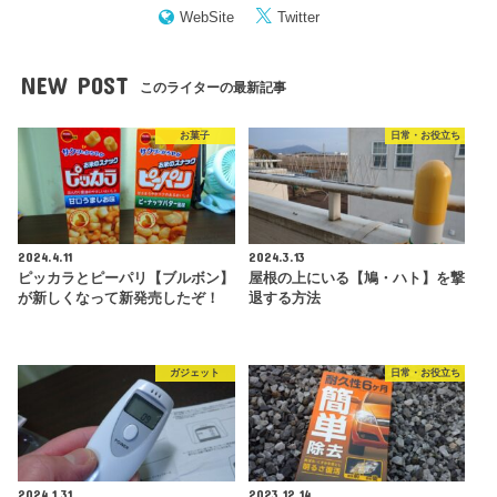
WebSite
Twitter
NEW POST
このライターの最新記事
お菓子
日常・お役立ち
2024.4.11
2024.3.13
ピッカラとピーパリ【ブルボン】
屋根の上にいる【鳩・ハト】を撃
が新しくなって新発売したぞ！
退する方法
ガジェット
日常・お役立ち
2024.1.31
2023.12.14