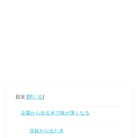
目次
[
閉じる
]
豆腐から出る水で味が薄くなる
冷奴から出た水