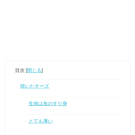
目次
[
閉じる
]
焼いたチーズ
生地は魚のすり身
とても薄い