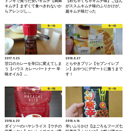
ドンキで買った安いキムチ【満満
【めちゃくちゃキムチ味】ごはん
キムチ】まずくて食べきれないか
がススムキムチ味のふりかけが、
らアレンジし…
超キムチ味だった
食べ物
食べ物
2017.9.25
2018.8.27
甘口のカレーを辛口に変えてしま
とらやきプリン【セブンイレブ
う【ハウス カレーパートナー 辛
ン】おやつにデザートに激うまで
味オイル】…
す！
食べ物
食べ物
2018.6.22
2018.4.16
ダイソーのハヤシライス【ウチの
辛いふりかけ【はごろもフーズ七