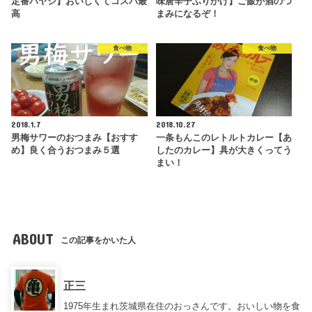
定番ハヤシ】おいしくてコスパ最
味唐辛子ふりかけ】ご飯が酒のつ
高
まみになるぞ！
食べ物
食べ物
2018.1.7
2018.10.27
男梅サワーのおつまみ【おすす
一条もんこのレトルトカレー【あ
め】良く合うおつまみ５選
したのカレー】具が大きくってう
まい！
ABOUT
この記事をかいた人
正三
1975年生まれ茨城県在住のおっさんです。おいしい物を食