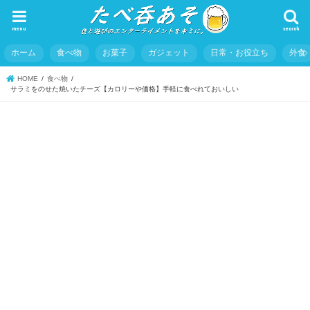
menu
search
ホーム
食べ物
お菓子
ガジェット
日常・お役立ち
外食
HOME
食べ物
サラミをのせた焼いたチーズ【カロリーや価格】手軽に食べれておいしい