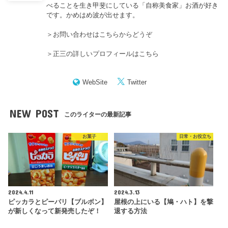
べることを生き甲斐にしている「自称美食家」お酒が好き
です。かめはめ波が出せます。
＞
お問い合わせはこちらからどうぞ
＞
正三の詳しいプロフィールはこちら
WebSite
Twitter
NEW POST
このライターの最新記事
お菓子
日常・お役立ち
2024.4.11
2024.3.13
ピッカラとピーパリ【ブルボン】
屋根の上にいる【鳩・ハト】を撃
が新しくなって新発売したぞ！
退する方法